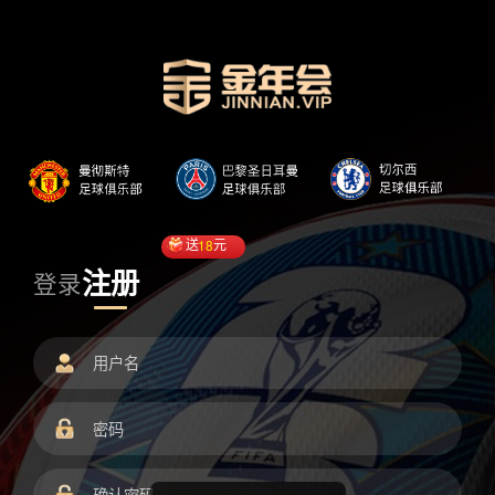
送
18
元
注册
登录