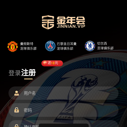
送
18
元
注册
登录