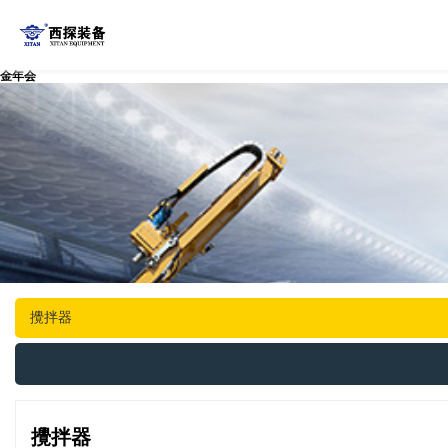
金年会
攪拌器