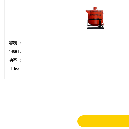
容積 ：
1450 L
功率 ：
11 kw