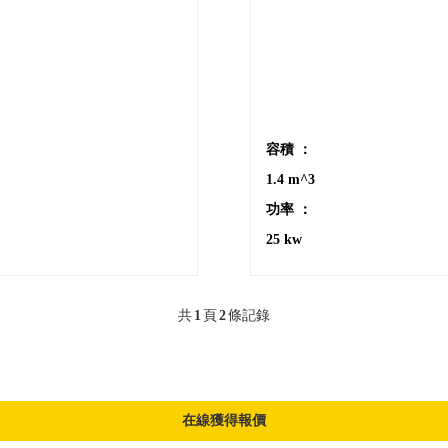
容積 ：
1.4 m^3
功率 ：
25 kw
共
1
頁
2
條記錄
在線獲得報價